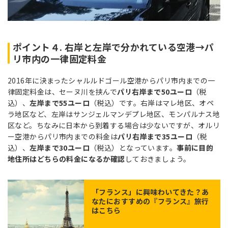
ポイント４. 右岸と左岸で分かれている空港→パ
リ市内の一律固定料金
2016年に決まったシャルルドゴール空港からパリ市内までの一
律固定料金は、セーヌ川を挟んで
パリ右岸まで50ユーロ
（税
込）、
左岸まで55ユーロ
（税込）です。右岸はマレ地区、オペ
ラ地区など、左岸はサンジェルマンデプレ地区、モンパルナス地
区など。ちなみに日本から到着する場合は少ないですが、オルリ
ー空港からパリ市内までの料金は
パリ右岸まで35ユーロ
（税
込）、
左岸まで30ユーロ
（税込）となっています。
事前に目的
地住所はどちらの料金になるか確認
しておきましょう。
「
フランス
」に興味わいてきた？あ
なたにおすすめの『フランス』旅行
はこちら