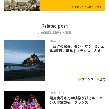
※外部サイトに遷移します
Related post
この記事に関連する記事
2026.07.07
「西洋の驚異」モン・サン=ミシェ
ル3度目の再訪｜フランス一人旅
フランス
歴史
2026.06.28
蜷川実花さんの映像が彩るルーア
ン大聖堂の夜｜フランス