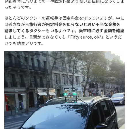
い
到着時にパリまでの一律固定料金より高い支払額になってしま
ったそうです。
ほとんどのタクシーの運転手は固定料金を守っていますが、中に
は残念ながら
旅行者が固定料金を知らないと思い不当な金額を
請求してくるタクシーもいる
ようです。
乗車時に必ず金額を確認
しましょう。言葉ができなくても「Fifty euros, ok?」というだ
けでも効果アリです。