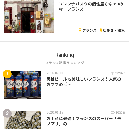
フレンチバスクの個性豊かな3つの
村｜フランス
フランス
街歩き・散策
Ranking
フランス記事ランキング
2015.07.30
22967
実はビールも美味しいフランス！人気の
おすすめビ…
2020.06.15
19328
お土産に最適！フランスのスーパー「モ
ノプリ」の…