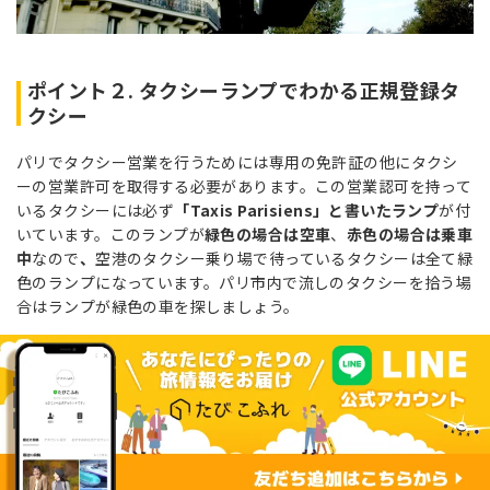
ポイント２. タクシーランプでわかる正規登録タ
クシー
パリでタクシー営業を行うためには専用の免許証の他にタクシ
ーの営業許可を取得する必要があります。この営業認可を持って
いるタクシーには必ず
「Taxis Parisiens」と書いたランプ
が付
いています。このランプが
緑色の場合は空車
、
赤色の場合は乗車
中
なので
、
空港のタクシー乗り場で待っているタクシーは全て緑
色のランプになっています。パリ市内で
流しのタクシーを拾う場
合は
ランプが緑色の車を探しましょう。