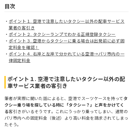
目次
ポイント１. 空港で注意したいタクシー以外の配車サービス
業者の客引き
ポイント２. タクシーランプでわかる正規登録タクシー
ポイント３. 空港からタクシーに乗る場合は出発前に必ず固
定料金を確認！
ポイント４. 右岸と左岸で分かれている空港→パリ市内の一
律固定料金
ポイント１. 空港で注意したいタクシー以外の配
車サービス業者の客引き
筆者が実際に聞いた話によると、空港でスーツケースを持って
タ
クシー乗り場を探している時に「タクシー？」と声をかけてく
る
客引きがいるそうです。これにうっかり乗ってしまい、通常の
パリ市内への固定料金
（後述）
より高い料金を請求されてしまっ
たそう。