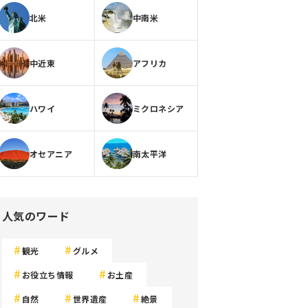
北米
中南米
中近東
アフリカ
ハワイ
ミクロネシア
オセアニア
南太平洋
人気のワード
観光
グルメ
お役立ち情報
お土産
自然
世界遺産
絶景