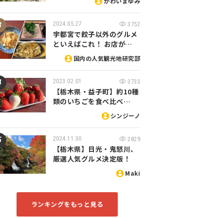
かわいまゆみ
2024.05.27
3752
宇都宮で餃子以外のグルメ
といえばこれ！ お店が…
国内の人気観光地研究部
2023.02.01
3733
【栃木県・益子町】約10種
類のいちごを食べ比べ…
シンジーノ
2024.11.30
2829
【栃木県】日光・鬼怒川、
厳選人気グルメ決定版！
Maki
ランキングをもっと見る