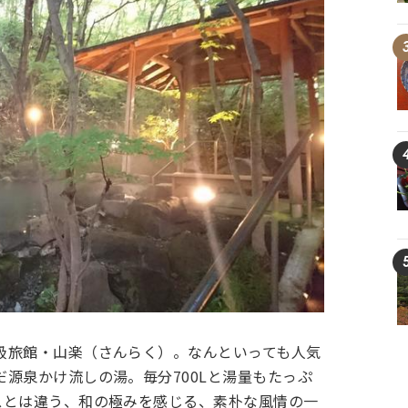
級旅館・山楽（さんらく）。なんといっても人気
源泉かけ流しの湯。毎分700Lと湯量もたっぷ
スとは違う、和の極みを感じる、素朴な風情の一