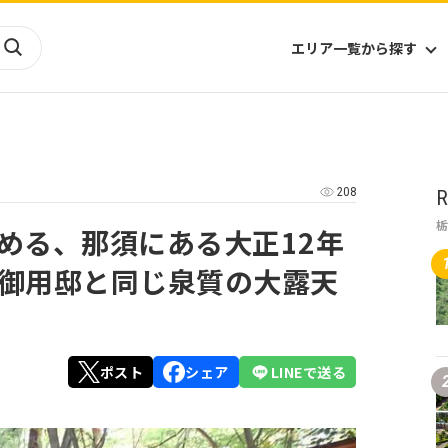
エリア一覧から探す
海外
山陰・山陽
ヨーロッパ
アフリカ
208
R
四国
アジア
ハワイ
九州
北米
ミクロネシア
める、那須にある大正12年
北陸
沖縄
中南米
オセアニア
御用邸と同じ泉質の大露天
中近東
南太平洋
ポスト
シェア
LINEで送る