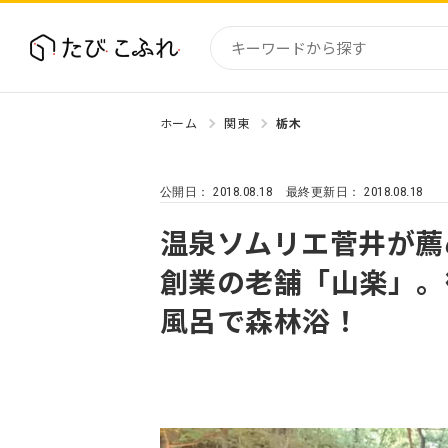
ホーム
関東
栃木
国内
北海道
2018.08.18
2018.08.18
公開日：
最終更新日：
東北
関東
温泉ソムリエ菅井が薦
中部・
創業の老舗「山楽」。
近畿
風呂で森林浴！