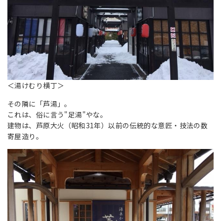
＜湯けむり横丁＞
その隣に「芦湯」。
これは、俗に言う"足湯"やな。
建物は、芦原大火（昭和31年）以前の伝統的な意匠・技法の数
寄屋造り。