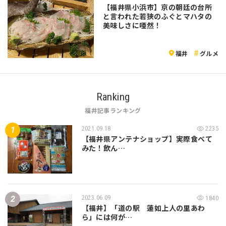
【福井県小浜市】京の朝廷の台所
と言われた若狭のふぐとマハタの
美味しさに唖然！
福井
グルメ
Ranking
福井記事ランキング
2021.09.18
2235
【福井県アンテナショップ】実際食べて
みた！飲ん…
2023.06.09
1840
【福井】「道の駅 蓮如上人の里あわ
ら」には何が…