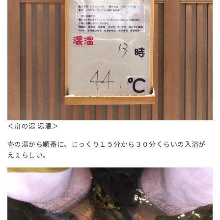
＜舟の湯 湯温＞
壱の湯から順番に、じっくり１５分から３０分くらいの入浴が
えぇらしい。