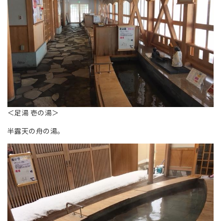
＜足湯 壱の湯＞
半露天の舟の湯。