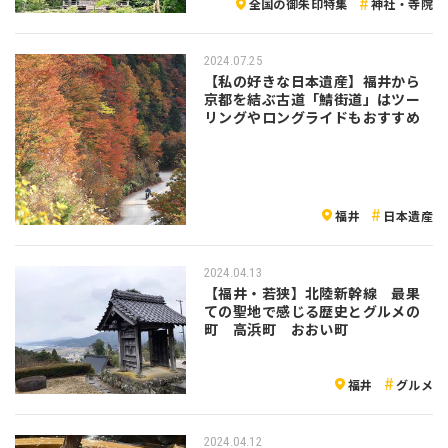
全国の御朱印特集
神社・寺院
2024.07.25
【私の好きな日本遺産】福井から
京都を結ぶ古道「鯖街道」はツー
リングやロングライドもおすすめ
福井
日本遺産
2024.04.13
【福井・若狭】北陸新幹線 最果
ての聖地で感じる歴史とグルメの
町 高浜町 おおい町
福井
グルメ
2024.04.12