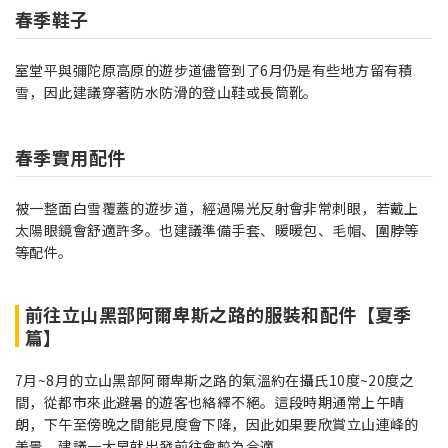
春季鞋子
室堂平與彌陀原高原的遊步道儘管到了6月仍是有些地方留有積
雪，因此建議穿著防水防滑的登山鞋或長筒靴。
春季實用配件
被一整面白雪覆蓋的遊步道，經過陽光反射會非常刺眼，若戴上
太陽眼鏡會舒適許多。也建議準備手套、暖暖包、毛帽、圍脖等
等配件。
前往立山黑部阿爾卑斯之路的服裝和配件【夏季
篇】
7月~8月的立山黑部阿爾卑斯之路的氣溫約在攝氏10度~20度之
間，從都市來此避暑的遊客也絡繹不絕。這段時期通常上午晴
朗，下午至傍晚之間能見度會下降，因此如果要欣賞立山連峰的
美景，建議一大早就出發前往會較為合適。