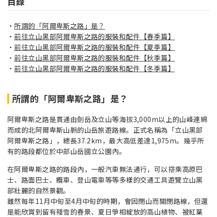
目錄
所謂的「阿爾卑斯之路」是？
前往立山黑部阿爾卑斯之路的服裝和配件【春季篇】
前往立山黑部阿爾卑斯之路的服裝和配件【夏季篇】
前往立山黑部阿爾卑斯之路的服裝和配件【秋季篇】
前往立山黑部阿爾卑斯之路的服裝和配件【冬季篇】
所謂的「阿爾卑斯之路」是？
阿爾卑斯之路是貫通由劍岳
及立山等海拔3,000m以上的山峰連綿
而成的北阿爾卑斯山脈的山岳旅遊路線。正式名稱為「立山黑部
阿爾卑斯之路」，總長37.2km，最大高低差達1,975m。幾乎所
有的路段都位於中部山岳國立公園內。
在阿爾卑斯之路的路段內，一般汽車無法通行，可以搭乘高原巴
士、路面巴士、纜車、登山電車等等多樣的交通工具遊覽立山黑
部壯麗的自然景觀。
雖然每年11月中旬至4月中旬的時期，會因閉山而關閉路線，但還
是能欣賞到留有殘雪的春景、夏日爭相綻放的高山植物、被紅葉