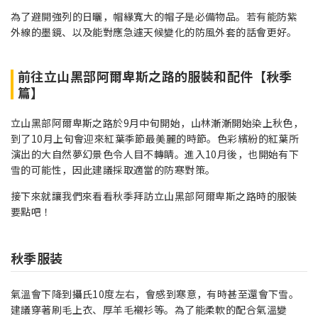
為了避開強列的日曬，帽緣寬大的帽子是必備物品。若有能防紫
外線的墨鏡、以及能對應急遽天候變化的防風外套的話會更好。
前往立山黑部阿爾卑斯之路的服裝和配件【秋季
篇】
立山黑部阿爾卑斯之路於9月中旬開始，山林漸漸開始染上秋色，
到了10月上旬會迎來紅葉季節最美麗的時節。色彩繽紛的紅葉所
演出的大自然夢幻景色令人目不轉睛。進入10月後，也開始有下
雪的可能性，因此建議採取適當的防寒對策。
接下來就讓我們來看看秋季拜訪立山黑部阿爾卑斯之路時的服裝
要點吧！
秋季服装
氣溫會下降到攝氏10度左右，會感到寒意，有時甚至還會下雪。
建議穿著刷毛上衣、厚羊毛襯衫等。為了能柔軟的配合氣溫變