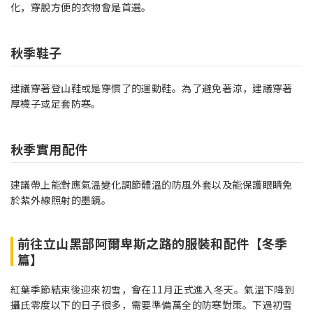
化，穿脫方便的衣物會是首選。
秋季鞋子
建議穿著登山鞋或是穿慣了的運動鞋。為了避免著涼，建議穿著
厚襪子或足套防寒。
秋季實用配件
建議帶上能對應氣溫變化調節體溫的防風外套以及能保護眼睛免
於紫外線照射的墨鏡。
前往立山黑部阿爾卑斯之路的服裝和配件【冬季
篇】
紅葉季節結束後迎來初雪，會在11月正式進入冬天。氣溫下降到
攝氏零度以下的日子很多，需要準備萬全的防寒對策。下過初雪