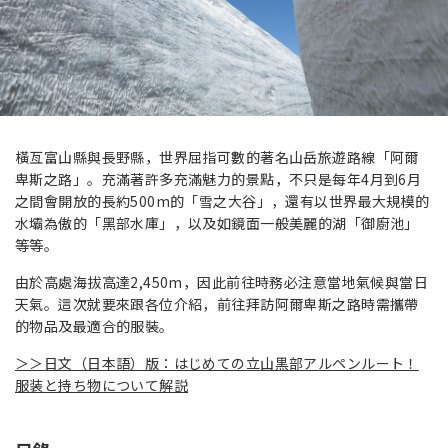
橫亙富山縣與長野縣，世界屈指可數的著名山岳旅遊路線「阿爾
卑斯之路」。充滿著許多充滿魅力的景點，不只是每年4月到6月
之間會開放的長約500m的「雪之大谷」，還有以世界最大規模的
水壩為傲的「黑部水庫」，以及如鏡面一般美麗的湖「御廚池」
等等。
由於高處海拔高達2,450m，因此前往時務必注意當地氣候與當日
天氣。這次就要來跟各位介紹，前往拜訪阿爾卑斯之路時需攜帶
的物品及最適合的服裝。
＞＞日文（日本語）版：はじめての立山黒部アルペンルート！
服装と持ち物について解説