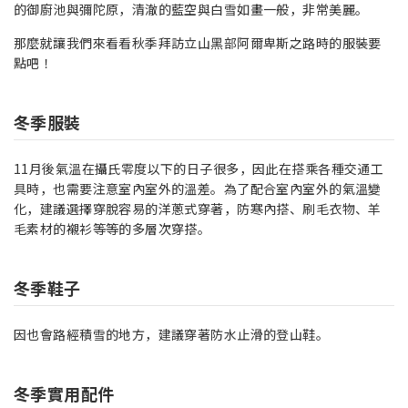
的御廚池與彌陀原，清澈的藍空與白雪如畫一般，非常美麗。
那麼就讓我們來看看秋季拜訪立山黑部阿爾卑斯之路時的服裝要
點吧！
冬季服裝
11月後氣溫在攝氏零度以下的日子很多，因此在搭乘各種交通工
具時，也需要注意室內室外的溫差。為了配合室內室外的氣溫變
化，建議選擇穿脫容易的洋蔥式穿著，防寒內搭、刷毛衣物、羊
毛素材的襯衫等等的多層次穿搭。
冬季鞋子
因也會路經積雪的地方，建議穿著防水止滑的登山鞋。
冬季實用配件