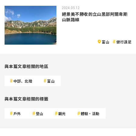
2024.05.12
絕景美不勝收的立山黑部阿爾卑斯
山脈路線
富山
健行遠足
與本篇文章相關的地區
中部、北陸
富山
與本篇文章相關的標籤
戶外
登山
觀光
體驗・活動