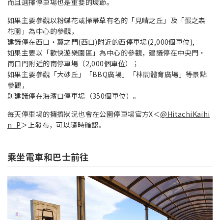
而且選擇停車場也是重要的環節。
如果主要參觀以粉蝶花或掃帚草有名的「見晴之丘」及「蛋之森
花園」為中心的參觀，
建議停在西口・翼之門(西口)附近的西停車場(2,000個車位),
如果主要以「歡快遊樂園區」為中心的參觀，建議停在中央門・
南口門附近的南停車場（2,000個車位）；
如果主要參觀「大砂丘」「BBQ廣場」「林間體育廣場」等景點
參觀，
則建議停在海濱口停車場（350個車位）。
每天停車場的擁擠狀況也會在公園停車場官方X＜
@HitachiKaihi
n_P
＞上發布，可以隨時確認。
乘坐電車和巴士前往