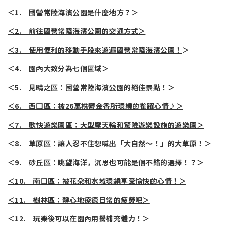
＜1. 國營常陸海濱公園是什麼地方？＞
＜2. 前往國營常陸海濱公園的交通方式＞
＜3. 使用便利的移動手段來遊遍國營常陸海濱公園
！
＞
＜4. 園內大致分為七個區域＞
＜5. 見晴之區：國營常陸海濱公園的絕佳景點！＞
＜6. 西口區：被26萬株鬱金香所環繞的雀躍心情♪＞
＜7. 歡快遊樂園區：大型摩天輪和驚險遊樂設施的遊樂園＞
＜8. 草原區：讓人忍不住想喊出「大自然～！」的大草原！＞
＜9. 砂丘區：眺望海洋，沉思也可能是個不錯的選擇！？＞
＜10. 南口區：被花朵和水域環繞享受愉快的心情！＞
＜11. 樹林區：靜心地療癒日常的疲勞吧＞
＜12. 玩樂後可以在園內用餐補充體力！＞