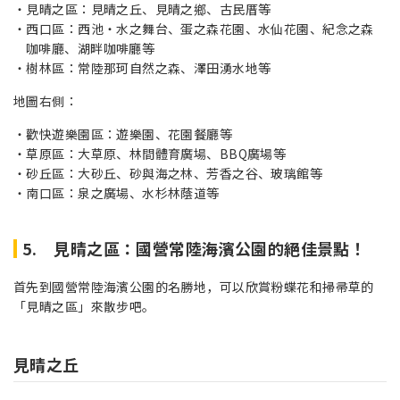
見晴之區：見晴之丘、見晴之鄉、古民厝等
西口區：西池・水之舞台、蛋之森花園、水仙花園、紀念之森
咖啡廳、湖畔咖啡廳等
樹林區：常陸那珂自然之森、澤田湧水地等
地圖右側：
歡快遊樂園區：遊樂園、花園餐廳等
草原區：大草原、林間體育廣場、BBQ廣場等
砂丘區：大砂丘、砂與海之林、芳香之谷、玻璃館等
南口區：泉之廣場、水杉林蔭道等
5. 見晴之區：國營常陸海濱公園的絕佳景點！
首先到國營常陸海濱公園的名勝地，可以欣賞粉蝶花和掃帚草的
「見晴之區」來散步吧。
見晴之丘