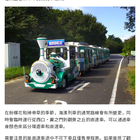
在粉蝶花和掃帚草的季節，海濱列車的通常路線會有所變更，同
時會臨時運行從西口・翼之門到觀景之丘的直達車。可以通過車
身顏色來區分環遊車和直達車。
需要注意的是直達車途中不可下車且僅售單程票。如果是除了觀