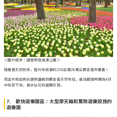
＜圖片提供：國營常陸海濱公園＞
隨著春天的到來，整片地區被約230品種26萬朵鬱金香所覆蓋！
而這片宛如色彩調色盤般的鬱金香天然地毯，最佳觀賞時期為4月
中旬至下旬，與水仙花的盛期交替。
7. 歡快遊樂園區：大型摩天輪和驚險遊樂設施的
遊樂園