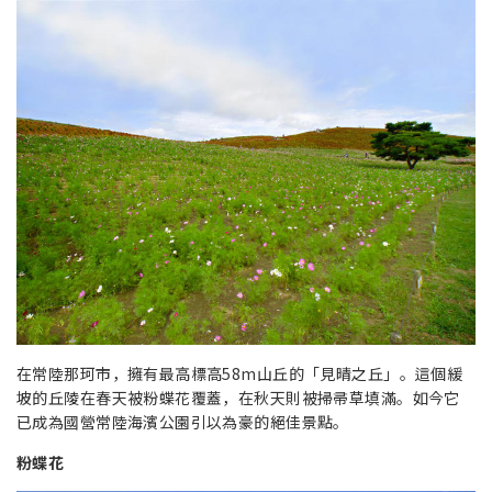
在常陸那珂市，擁有最高標高58m山丘的「見晴之丘」。這個緩
坡的丘陵在春天被粉蝶花覆蓋，在秋天則被掃帚草填滿。如今它
已成為國營常陸海濱公園引以為豪的絕佳景點。
粉蝶花