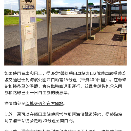
如果使用電車和巴士，從JR常磐線勝田車站東口2號乘車處搭乘茨
城交通巴士到海濱公園西口約需15分鐘（車費400日圓）。在粉蝶
花和掃帚草的季節，會有臨時直達車運行，並且會銷售包含入園
券和路線巴士一日自由券的優惠票。
詳情請參閱
茨城交通的官方網站
。
此外，還可以在勝田車站轉乘常陸那珂海濱鐵道湊線，從終點站
阿字浦車站徒步走約20分鐘至南口門。