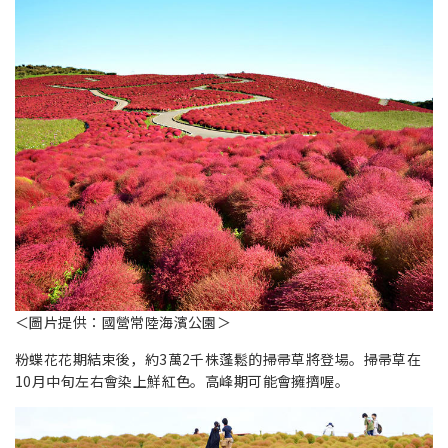
＜圖片提供：國營常陸海濱公園＞
粉蝶花花期結束後，約3萬2千株蓬鬆的掃帚草將登場。掃帚草在
10月中旬左右會染上鮮紅色。高峰期可能會擁擠喔。