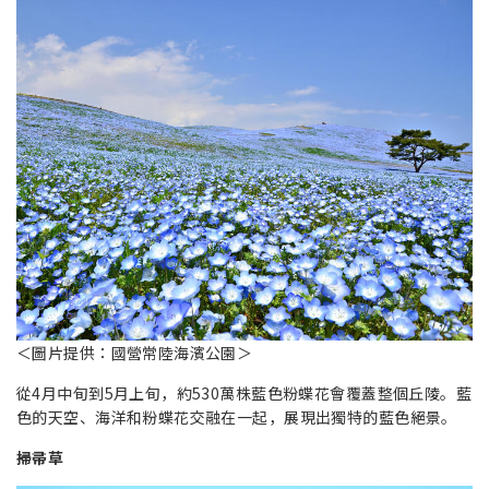
＜圖片提供：國營常陸海濱公園＞
從4月中旬到5月上旬，約530萬株藍色粉蝶花會覆蓋整個丘陵。藍
色的天空、海洋和粉蝶花交融在一起，展現出獨特的藍色絕景。
掃帚草