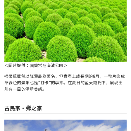
＜圖片提供：國營常陸海濱公園＞
掃帚草雖然以紅葉最為著名，但實際上成長期的8月，一整片染成
草綠色的景象也是"打卡"的季節。在夏日的藍天襯托下，展現出
別有一風的清新美感。
古民家・鄉之家