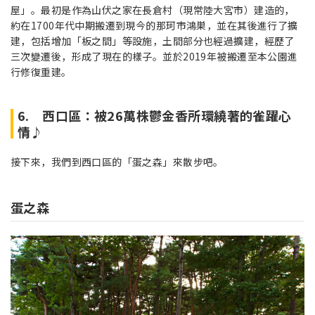
屋」。最初是作為山伏之家在長倉村（現常陸大宮市）建造的，
約在1700年代中期搬遷到現今的那珂市鴻巣，並在其後進行了擴
建，包括增加「板之間」等設施，土間部分也經過擴建，經歷了
三次變遷後，形成了現在的樣子。並於2019年被搬遷至本公園進
行修復重建。
6. 西口區：被26萬株鬱金香所環繞著的雀躍心
情♪
接下來，我們到西口區的「蛋之森」來散步吧。
蛋之森