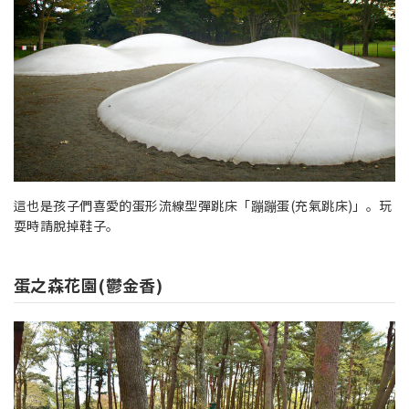
這也是孩子們喜愛的蛋形流線型彈跳床「蹦蹦蛋(充氣跳床)」。玩
耍時請脫掉鞋子。
蛋之森花園(鬱金香)