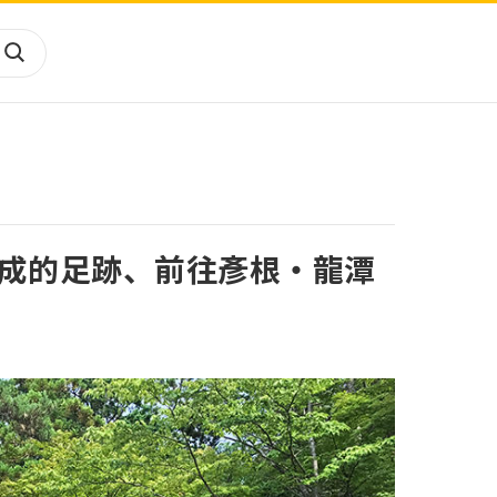
山陰、山陽
四國
九州
成的足跡、前往彥根・龍潭
沖繩