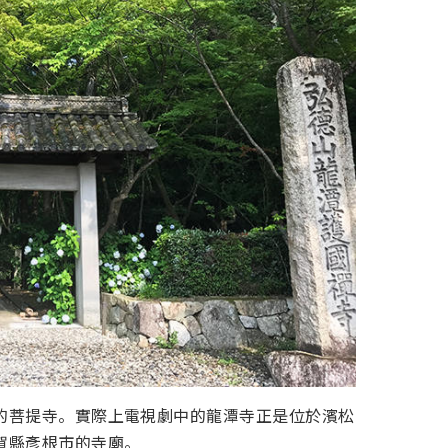
的菩提寺。實際上電視劇中的龍潭寺正是位於濱松
賀縣彥根市的寺廟。