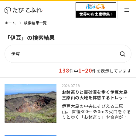
ホーム
検索結果一覧
「伊豆」の検索結果
138
1~20
件中
件を表示しています
2026.07.28
お鉢巡りと裏砂漠を歩く伊豆大島
三原山の大地を体感するトレッキ
ングコース
伊豆大島の中央にそびえる三原
山。 直径300〜350mの火口をぐる
りと歩く「お鉢巡り」や奇岩が並
ぶ「ジオ・ロックガーデン」、そ
して日本で唯一地図上に"砂漠"と
表記されている「裏砂漠」など、