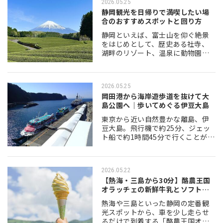
2026.05.25
活火山ならで…
静岡観光を日帰りで満喫したい場
合のおすすめスポットと回り方
静岡といえば、富士山を仰ぐ絶景
をはじめとして、歴史ある社寺、
湖畔のリゾート、温泉に動物園
と、旅の好みがバラバラなグルー
プでも「全員が楽しめる場所」を
見つけやすい、まさに観光のデパ
2026.05.25
ートのようなエリアです…
岡田港から海岸遊歩道を抜けて大
島公園へ｜歩いてめぐる伊豆大島
東京から近い自然豊かな離島、伊
豆大島。飛行機で約25分、ジェッ
ト船で約1時間45分で行くことがで
きます。島のど真ん中にある活火
山、三原山を目指して訪れた筆者
ですが、限られた時期以外の平日
2026.05.22
は「三原山頂口…
【熱海・三島から30分】酪農王国
オラッチェの新鮮牛乳とソフトク
リームが…
熱海や三島といった静岡の定番観
光スポットから、車を少し走らせ
るだけで到着する「酪農王国オラ