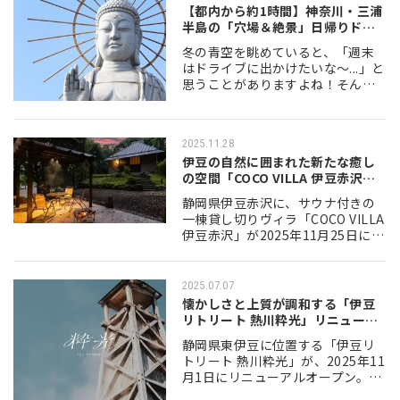
【都内から約1時間】神奈川・三浦
半島の「穴場＆絶景」日帰りドラ
イブスポ…
冬の青空を眺めていると、「週末
はドライブに出かけたいな～...」と
思うことがありますよね！そんな
時にふらりと出かけるのにちょう
どいいのが、都内から高速で約1時
間でアクセスできる、神奈川県南
2025.11.28
東部の三浦半…
伊豆の自然に囲まれた新たな癒し
の空間「COCO VILLA 伊豆赤沢」
…
静岡県伊豆赤沢に、サウナ付きの
一棟貸し切りヴィラ「COCO VILLA
伊豆赤沢」が2025年11月25日にグ
ランドオープンします。最大10名
まで宿泊可能なこの施設は、三世
帯旅行にも対応し、自然に囲ま…
2025.07.07
懐かしさと上質が調和する「伊豆
リトリート 熱川粋光」リニューア
ルオープ…
静岡県東伊豆に位置する「伊豆リ
トリート 熱川粋光」が、2025年11
月1日にリニューアルオープン。コ
ンセプトは"ノスタルジック・ラグ