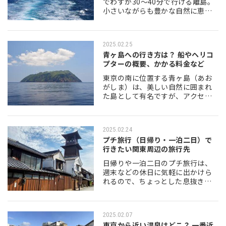
でわずか30～40分で行ける離島。
小さいながらも豊かな自然に恵ま
れた島では、グランピング施設や
アジアンガーデンなどのリゾート
感満点のスポットに加えて、グル
2025.02.25
メにアクティビテ…
青ヶ島への行き方は？ 船やヘリコ
プターの概要、かかる料金など
東京の南に位置する青ヶ島（あお
がしま）は、美しい自然に囲まれ
た島として有名ですが、アクセス
が難しいため「上陸が難しい島」
ともいわれています。 この記事で
は、青ヶ島の行き方について、船
2025.02.24
やヘリコプターの概…
プチ旅行（日帰り・一泊二日）で
行きたい関東周辺の旅行先
日帰りや一泊二日のプチ旅行は、
週末などの休日に気軽に出かけら
れるので、ちょっとした息抜きに
もおすすめです。 この記事では、
プチ旅行におすすめの関東周辺の
旅行先について紹介します。「情
2025.02.07
緒や歴史を楽しむ」…
東京から近い温泉はどこ？ 一番近