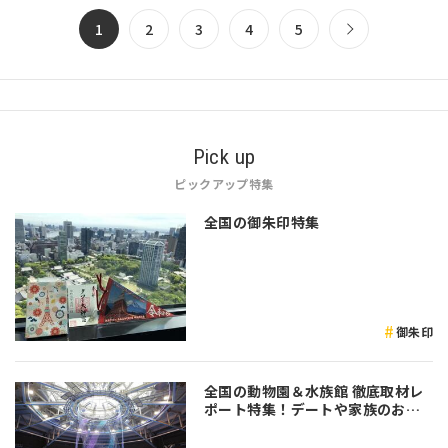
記事がこちら ↓ 過去記事 箱根西麓
1
2
3
4
5
三島野菜を…
Pick up
ピックアップ特集
全国の御朱印特集
御朱印
全国の動物園＆水族館 徹底取材レ
ポート特集！デートや家族のおで
かけなど是非参考にしてみてくだ
さい♪