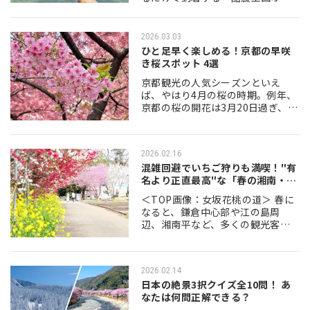
ッチェ」。 オラッチェ
(ORATCHE）という名前には、ひ
とつひとつ次のような意味が込め
2026.03.03
られています。 オラ…
ひと足早く楽しめる！京都の早咲
き桜スポット 4選
京都観光の人気シーズンといえ
ば、やはり4月の桜の時期。例年、
京都の桜の開花は3月20日過ぎ、そ
して満開は3月末から4月上旬にな
ることが多いですが、今回は2月中
旬から楽しめる京都の早咲き桜ス
2026.02.16
ポットを4つ…
混雑回避でいちご狩りも満喫！"有
名より正直最高"な「春の湘南・穴
場名所…
＜TOP画像：女坂花桃の道＞ 春に
なると、鎌倉中心部や江の島周
辺、湘南平など、多くの観光客で
にぎわう神奈川県の湘南エリア。
そんな湘南にも、少し視点を変え
るだけで、混雑を避けながら春の
2026.02.14
景色を楽しめる場所…
日本の絶景3択クイズ全10問！ あ
なたは何問正解できる？