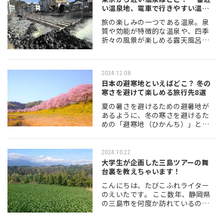
い温泉地、電車で行きやすい温泉
地など
旅の楽しみの一つである温泉。泉
質や効能が特徴的な温泉や、四季
折々の風景が楽しめる露天風呂な
ど、日本各地には魅力的な温泉が
たくさんあります。今回は、その
中でも東京から近い温泉を、15か
2024.12.08
所選んでご紹介しま…
日本の避寒地といえばどこ？ 冬の
寒さを避けて楽しめる旅行先8選
夏の暑さを避けるための避暑地が
あるように、冬の寒さを避けるた
めの「避寒地（ひかんち）」とい
うものがあるのをご存知ですか。
寒さが苦手で冬の旅行を躊躇して
いる方は、避寒地を旅の目的地に
2024.10.22
してみるのも選択肢…
大学生が企画した三島ツアーの舞
台裏を教えちゃいます！
こんにちは、たびこふれライター
のえいたです。 ここ数年、静岡県
の三島市を何度か訪れているので
すが、すっかり三島にハマってし
まいました。三島について書いた