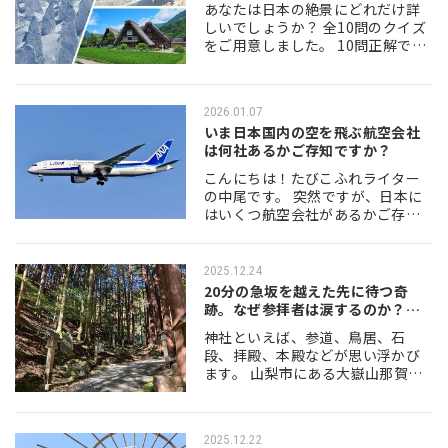
あなたは日本の絶景にどれだけ詳
しいでしょうか？ 全10問のクイズ
をご用意しました。 10問正解でき
たら、絶景マスター！ 5問以上の正
解だと、まあまあ。4問以下だとち
ょっと......。 正解の欄では、…
2026.01.07
いま日本国内の空を飛ぶ航空会社
は何社あるかご存知ですか？
こんにちは！たびこふれライター
の中尾です。 突然ですが、日本に
はいくつ航空会社があるかご存知
ですか？一昔前までは日本航空と
全日空と東亜国内航空（現日本航
空）が3大巨頭として日本の空を君
2025.12.24
臨していましたが…
20分の急坂を越えた先に待つ奇
跡。なぜ参拝者は涙するのか？大
嶽山那賀都…
神社といえば、参道、鳥居、石
段、拝殿、本殿などが思い浮かび
ます。 山梨市にある大嶽山那賀都
神社にも、それらはあるのです
が・・・ いやはやこんな神社、生
まれて初めて見ました。山岳信
2025.12.22
仰、修験の場とはこうい…